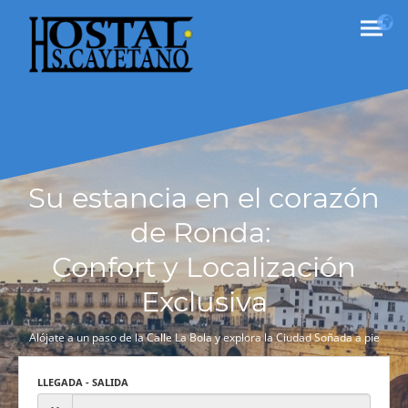
Su estancia en el corazón
de Ronda:
Confort y Localización
Exclusiva
Alójate a un paso de la Calle La Bola y explora la Ciudad Soñada a pie
LLEGADA - SALIDA